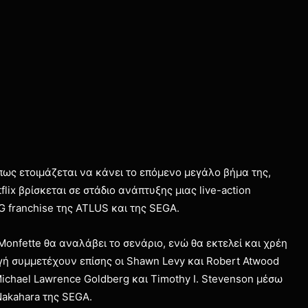
πως ετοιμάζεται να κάνει το επόμενο μεγάλο βήμα της,
lix βρίσκεται σε στάδιο ανάπτυξης μιας live-action
 franchise της ATLUS και της SEGA.
Monfette θα αναλάβει το σενάριο, ενώ θα εκτελεί και χρέη
γή συμμετέχουν επίσης οι Shawn Levy και Robert Atwood
 Michael Lawrence Goldberg και Timothy I. Stevenson μέσω
 Nakahara της SEGA.