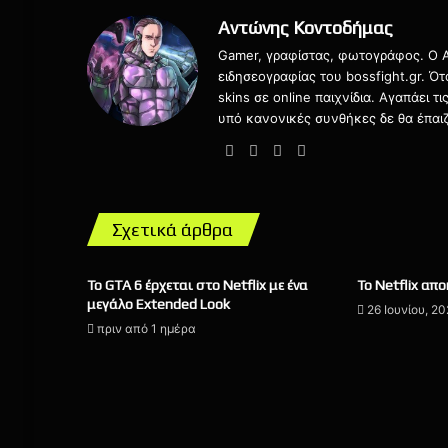
Αντώνης Κοντοδήμας
Gamer, γραφίστας, φωτογράφος. Ο Αν
ειδησεογραφίας του bossfight.gr. Ό
skins σε online παιχνίδια. Αγαπάει 
υπό κανονικές συνθήκες δε θα έπαιζ
Website
Facebook
X
Instagram
Σχετικά άρθρα
Το GTA 6 έρχεται στο Netflix με ένα
Το Netflix απ
μεγάλο Extended Look
26 Ιουνίου, 2
πριν από 1 ημέρα