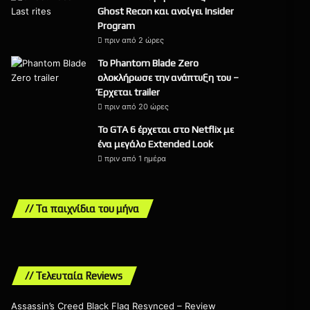
Ghost Recon και ανοίγει Insider
Program
πριν από 2 ώρες
Το Phantom Blade Zero
ολοκλήρωσε την ανάπτυξη του –
Έρχεται trailer
πριν από 20 ώρες
Το GTA 6 έρχεται στο Netflix με
ένα μεγάλο Extended Look
πριν από 1 ημέρα
// Τα παιχνίδια του μήνα
// Τελευταία Reviews
Assassin’s Creed Black Flag Resynced – Review