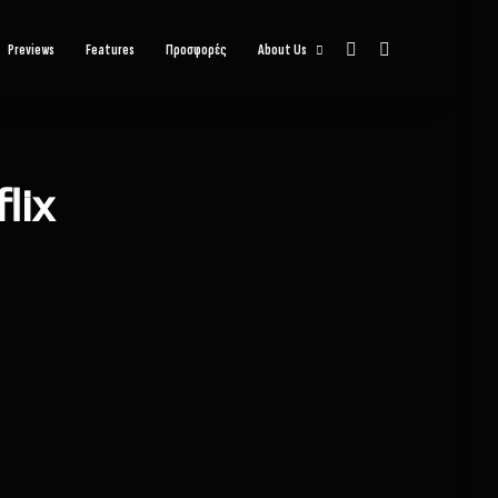
Sidebar
Αναζήτηση
Previews
Features
Προσφορές
About Us
lix