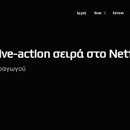
Αρχική
News
Reviews
ive-action σειρά στο Netf
αραγωγού