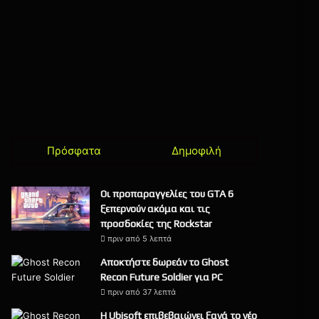
Πρόσφατα
Δημοφιλή
Οι προπαραγγελίες του GTA 6
ξεπερνούν ακόμα και τις
προσδοκίες της Rockstar
πριν από 5 λεπτά
Αποκτήστε δωρεάν το Ghost
Recon Future Soldier για PC
πριν από 37 λεπτά
Η Ubisoft επιβεβαιώνει ξανά το νέο